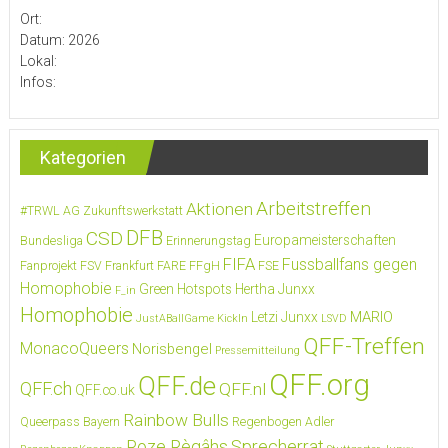
Ort:
Datum: 2026
Lokal:
Infos:
Kategorien
Arbeitstreffen
Aktionen
#TRWL
AG Zukunftswerkstatt
DFB
CSD
Europameisterschaften
Bundesliga
Erinnerungstag
FIFA
Fussballfans gegen
Fanprojekt FSV Frankfurt
FARE
FFgH
FSE
Homophobie
Green Hotspots
Hertha Junxx
F_in
Homophobie
MARIO
Letzi Junxx
JustABallGame
KickIn
LSVD
QFF-Treffen
MonacoQueers
Norisbengel
Pressemitteilung
QFF.org
QFF.de
QFF.ch
QFF.nl
QFF.co.uk
Rainbow Bulls
Queerpass Bayern
Regenbogen Adler
Roze Règâhs
Sprecherrat