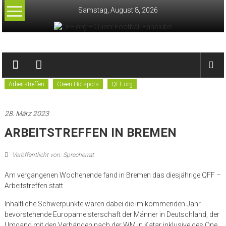
Zum
Samstag, August 8, 2026
Inhalt
springen
QFF.org
–
Arbeitstreffen
Green Hotspots
QFF.org
Queer
Football
28. März 2023
Fanclubs
ARBEITSTREFFEN IN BREMEN
Veröffentlicht von: Sprecherrat
Am vergangenen Wochenende fand in Bremen das diesjährige QFF –
Arbeitstreffen statt.
Inhaltliche Schwerpunkte waren dabei die im kommenden Jahr
bevorstehende Europameisterschaft der Männer in Deutschland, der
Umgang mit den Verbänden nach der WM in Katar inklusive des One