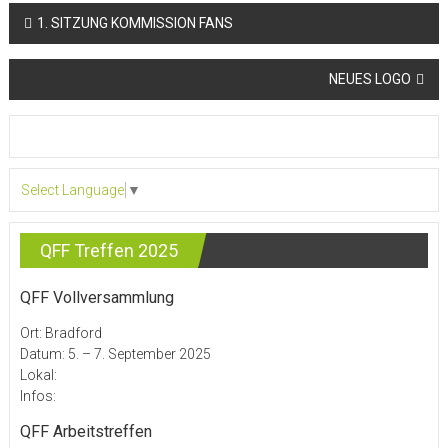
Beitragsnavigation
1. SITZUNG KOMMISSION FANS
NEUES LOGO
Select Language
▼
QFF Treffen 2025
QFF Vollversammlung
Ort: Bradford
Datum: 5. – 7. September 2025
Lokal:
Infos:
QFF Arbeitstreffen