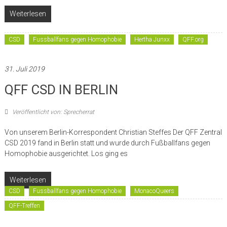
Weiterlesen
CSD
Fussballfans gegen Homophobie
Hertha Junxx
QFF.org
31. Juli 2019
QFF CSD IN BERLIN
Veröffentlicht von: Sprecherrat
Von unserem Berlin-Korrespondent Christian Steffes Der QFF Zentral
CSD 2019 fand in Berlin statt und wurde durch Fußballfans gegen
Homophobie ausgerichtet. Los ging es
Weiterlesen
CSD
Fussballfans gegen Homophobie
MonacoQueers
QFF-Treffen