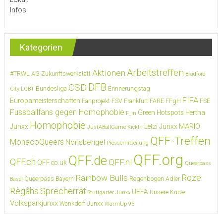
Infos:
Kategorien
Arbeitstreffen
Aktionen
#TRWL
AG Zukunftswerkstatt
Bradford
DFB
CSD
Bundesliga
Erinnerungstag
City LGBT
FIFA
Europameisterschaften
Fanprojekt FSV Frankfurt
FARE
FFgH
FSE
Fussballfans gegen Homophobie
Green Hotspots
Hertha
F_in
Homophobie
MARIO
Junxx
Letzi Junxx
JustABallGame
KickIn
QFF-Treffen
MonacoQueers
Norisbengel
Pressemitteilung
QFF.org
QFF.de
QFF.ch
QFF.nl
QFF.co.uk
Queerpass
Roze
Rainbow Bulls
Queerpass Bayern
Regenbogen Adler
Basel
Règâhs
Sprecherrat
UEFA
Unsere Kurve
Stuttgarter Junxx
Volksparkjunxx
Wankdorf Junxx
WarmUp 95