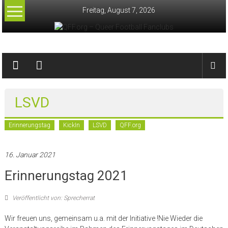
Zum
Freitag, August 7, 2026
Inhalt
springen
QFF.org
–
Queer
LSVD
Football
Erinnerungstag
KickIn
LSVD
QFF.org
Fanclubs
16. Januar 2021
Erinnerungstag 2021
Veröffentlicht von: Sprecherrat
Wir freuen uns, gemeinsam u.a. mit der Initiative !Nie Wieder die