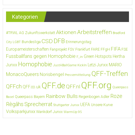
Kategorien
Arbeitstreffen
Aktionen
#TRWL
AG Zukunftswerkstatt
Bradford
DFB
CSD
Bundesliga
Erinnerungstag
City LGBT
FIFA
Europameisterschaften
Fanprojekt FSV Frankfurt
FARE
FFgH
FSE
Fussballfans gegen Homophobie
Green Hotspots
Hertha
F_in
Homophobie
MARIO
Junxx
Letzi Junxx
JustABallGame
KickIn
QFF-Treffen
MonacoQueers
Norisbengel
Pressemitteilung
QFF.org
QFF.de
QFF.ch
QFF.nl
QFF.co.uk
Queerpass
Roze
Rainbow Bulls
Queerpass Bayern
Regenbogen Adler
Basel
Règâhs
Sprecherrat
UEFA
Unsere Kurve
Stuttgarter Junxx
Volksparkjunxx
Wankdorf Junxx
WarmUp 95