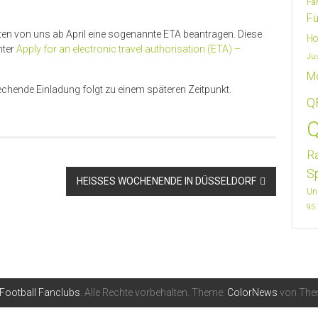
Fa
Fu
en von uns ab April eine sogenannte ETA beantragen. Diese
Ho
nter
Apply for an electronic travel authorisation (ETA) –
Ju
M
echende Einladung folgt zu einem späteren Zeitpunkt.
Q
Q
R
S
HEISSES WOCHENENDE IN DÜSSELDORF
Un
95
 Football Fanclubs
. Alle Rechte vorbehalten. Theme:
ColorNews
von Them