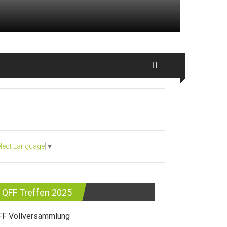
lect Language
▼
QFF Treffen 2025
FF Vollversammlung