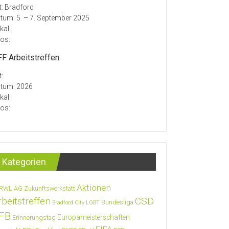
t: Bradford
tum: 5. – 7. September 2025
kal:
fos:
F Arbeitstreffen
t:
tum: 2026
kal:
fos:
Kategorien
Aktionen
RWL
AG Zukunftswerkstatt
rbeitstreffen
CSD
Bundesliga
Bradford City LGBT
FB
Europameisterschaften
Erinnerungstag