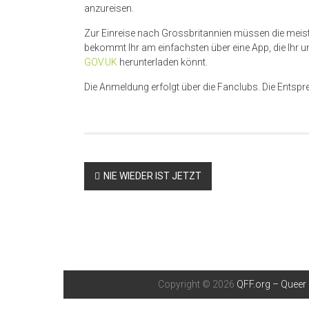
anzureisen.
Zur Einreise nach Grossbritannien müssen die meist
bekommt Ihr am einfachsten über eine App, die Ihr u
GOV.UK
herunterladen könnt.
Die Anmeldung erfolgt über die Fanclubs. Die Entspr
Beitragsnavigation
NIE WIEDER IST JETZT
Copyright © 2026
QFF.org – Queer