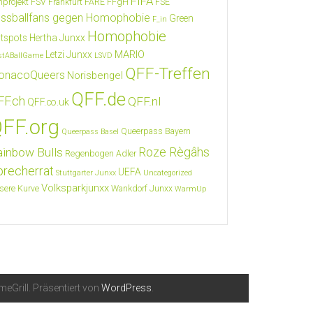
FIFA
nprojekt FSV Frankfurt
FARE
FFgH
FSE
ssballfans gegen Homophobie
Green
F_in
Homophobie
tspots
Hertha Junxx
MARIO
Letzi Junxx
stABallGame
LSVD
QFF-Treffen
onacoQueers
Norisbengel
QFF.de
FF.ch
QFF.nl
QFF.co.uk
FF.org
Queerpass Bayern
Queerpass Basel
Roze Règâhs
ainbow Bulls
Regenbogen Adler
precherrat
UEFA
Stuttgarter Junxx
Uncategorized
Volksparkjunxx
sere Kurve
Wankdorf Junxx
WarmUp
eGrill. Präsentiert von
WordPress
.