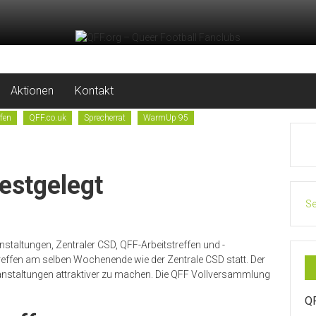
Aktionen
Kontakt
fen
QFF.co.uk
Sprecherrat
WarmUp 95
estgelegt
Se
nstaltungen, Zentraler CSD, QFF-Arbeitstreffen und -
reffen am selben Wochenende wie der Zentrale CSD statt. Der
ranstaltungen attraktiver zu machen. Die QFF Vollversammlung
Q