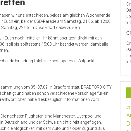
treffen
Or
Da
n haben wir uns entschieden, beides am gleichen Wochenende
Lo
 Euch ein, bei der CSD-Parade am Samstag, 21.06. ab 12:00
In
Sonntag, 22.06. in Düsseldorf dabei zu sein.
QF
 Euch noch mitteilen, Ihr könnt aber gern direkt mit den
Or
6. soll bis spätestens 15:00 Uhr beendet werden, damit alle
Da
nnen.
Lo
echende Einladung folgt zu einem späteren Zeitpunkt.
In
llversammlung vom 05.-07.09. in Bradford statt. BRADFORD CITY
beschäftigt und haben schon verschiedene Vorschläge für ein
antwortlichen habe diesbezüglich Informationen vom
#T
A
. Die nächsten Flughäfen sind Manchester, Liverpool und
 in Deutschland und der Schweiz nicht direkt angeflogen,
D
 auch die Möglichkeit, mit dem Auto und / oder Zug und Bus