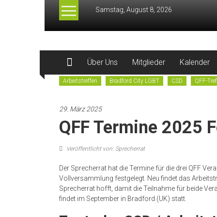
Zum
Samstag, August 8, 2026
Inhalt
springen
QFF.org
Über Uns
Mitglieder
Kalender
–
Arbeitstreffen
Bradford City LGBT
CSD
QFF-Tref
Queer
Football
29. März 2025
Fanclubs
QFF Termine 2025 F
Veröffentlicht von: Sprecherrat
Der Sprecherrat hat die Termine für die drei QFF Vera
Vollversammlung festgelegt. Neu findet das Arbeitst
Sprecherrat hofft, damit die Teilnahme für beide Ve
findet im September in Bradford (UK) statt.