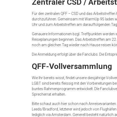
Zentraler CSD / Arbeits
Für den zentralen QFF – CSD und das Arbeitstreffe
durchzuführen. Gemeinsam mit WarmUp 95 laden wir
Uhr und zum Arbeitstreffen am darauffolgenden Tag 
Genauere Informationen bzgl. Treffpunkten werden wir
Reiseplanungen beginnen. Das Arbeitstreffen am 22.0
noch am gleichen Tag wieder nach Hause reisen kö
Die Anmeldung erfolgt über die Fanclubs. Die Entspr
QFF-Vollversammlung
Wie Ihr bereits wisst, findet unsere diesjährige Vo
LGBT sind bereits fleissig mit den Vorbereitungen 
buntes Rahmenprogramm entwickelt. DIe Fanclubver
Sprecherrat erhalten.
Bitte schaut auch hier schon nach Anreisevarianten
Leeds/Bradford, letzterer wird jedoch von Flughäfen
lediglich via Amsterdam. Generell besteht natürlich