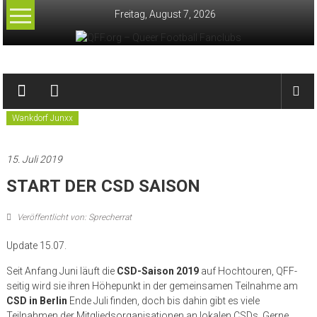
Zum
Freitag, August 7, 2026
Inhalt
springen
QFF.org
–
CSD
Fanprojekt FSV Frankfurt
Letzi Junxx
Queerpass Basel
Wankdorf Junxx
Queer
Football
15. Juli 2019
Fanclubs
START DER CSD SAISON
Veröffentlicht von: Sprecherrat
Update 15.07.
Seit Anfang Juni läuft die
CSD-Saison 2019
auf Hochtouren, QFF-
seitig wird sie ihren Höhepunkt in der gemeinsamen Teilnahme am
CSD in Berlin
Ende Juli finden, doch bis dahin gibt es viele
Teilnahmen der Mitgliedsorganisationen an lokalen CSDs. Gerne