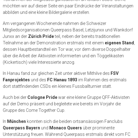
möchten wir auf dieser Seite ein paar Eindrücke der Veranstaltungen
abbilden und eine kleine Bildergalerie erstellen.
Am vergangenen Wochenende nahmen die Schweizer
Mitgliedsorganisationen Queerpass Basel, Letzijunxx und Wankdorf
Junxx an der
Zürich Pride
teil, neben der bereits traditionellen
Teilnahme an der Demonstration erstmals mit einem
eigenen Stand
,
dessen Hauptbestandteil ein Tor war, vor dem diverse Doppelhalter
über die Arbeit der Aktivisten informierten und ein Töggelikasten
(Kickertisch) viele Interessierte anzog.
In Hanau fand zur gleichen Zeit unter aktiver Mithilve des
FSV
Fanprojektes
und des
FC Hanau 1893
im Rahmen des erstmals
dort stattfindenden CSDs ein kleines Fussballturnier statt.
Auch bei der
Cologne Pride
war eine kleine Gruppe QFF-Aktivisten
auf der Demo präsent und begleitete wie bereits im Vorjahr die
Gruppe des Come Together Cup.
In
München
konnten sich die beiden ortsansässigen Fanclubs
Queerpass Bayern
und
Monaco Queers
über prominente
Unterstützung freuen. Während Queerpass erstmals direkt vom FC