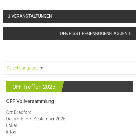
Beitragsnavigation
VERANSTALTUNGEN
DFB HISST REGENBOGENFLAGGEN
Select Language
▼
QFF Treffen 2025
QFF Vollversammlung
Ort: Bradford
Datum: 5. – 7. September 2025
Lokal:
Infos: