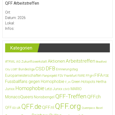
QFF Arbeitstreffen
Ort:
Datum: 2026
Lokal:
Infos:
Kategorien
Arbeitstreffen
Aktionen
#TRWL
AG Zukunftswerkstatt
Bradford
DFB
CSD
Bundesliga
Erinnerungstag
City LGBT
FIFA
Europameisterschaften
Fanprojekt FSV Frankfurt
FARE
FFgH
FSE
Fussballfans gegen Homophobie
Green Hotspots
Hertha
F_in
Homophobie
MARIO
Junxx
Letzi Junxx
LSVD
QFF-Treffen
QFF.ch
MonacoQueers
Norisbengel
QFF.org
QFF.de
QFF.nl
QFF.co.uk
Queerpass Basel