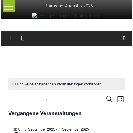
Zum
Samstag, August 8, 2026
Inhalt
springen
QFF.org
–
Queer
Football
Fanclubs
Es sind keine anstehenden Veranstaltungen vorhanden.
Ver
Anstehende
Verans
Suche
Liste
Datum
Ans
Suche
Vergangene Veranstaltungen
wählen.
Nav
und
5. September 2025
-
7. September 2025
SEP.