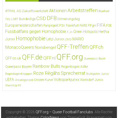
Arbeitstreffen
Aktionen
#TRWL
AG Zukunftswerkstatt
Bradford
DFB
CSD
Bundesliga
Erinnerungstag
City LGBT
FIFA
Europameisterschaften
Fanprojekt FSV Frankfurt
FARE
FFgH
FSE
Fussballfans gegen Homophobie
Green Hotspots
Hertha
F_in
Homophobie
MARIO
Junxx
Letzi Junxx
LSVD
QFF-Treffen
QFF.ch
MonacoQueers
Norisbengel
QFF.org
QFF.de
QFF.nl
QFF.co.uk
Queerpass Basel
Rainbow Bulls
Queerpass Bayern
Regenbogen Adler
Roze Règâhs
Sprecherrat
RegenbogenKnappen
Stuttgarter Junxx
Volksparkjunxx
UEFA
Unsere Kurve
Wankdorf Junxx
Uncategorized
WarmUp 95
Copyright © 2026
QFF.org – Queer Football Fanclubs
. Alle Rechte
vorbehalten. Theme:
ColorNews
von ThemeGrill. Präsentiert von