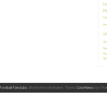
H
H
LS
Pre
QF
Qu
Re
Stu
Vo
 Football Fanclubs
. Alle Rechte vorbehalten. Theme:
ColorNews
von Them