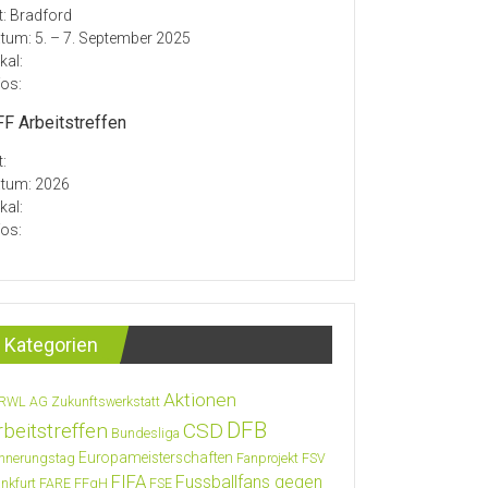
t: Bradford
tum: 5. – 7. September 2025
kal:
fos:
F Arbeitstreffen
t:
tum: 2026
kal:
fos:
Kategorien
Aktionen
RWL
AG Zukunftswerkstatt
DFB
rbeitstreffen
CSD
Bundesliga
Europameisterschaften
innerungstag
Fanprojekt FSV
FIFA
Fussballfans gegen
ankfurt
FARE
FFgH
FSE