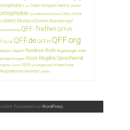
omophobie
Green Hotspots
Hertha Junxx
F_in
omophobie
Letzi Junxx
JustABallGame
KickIn
MonacoQueers
MARIO
Norisbengel
VD
QFF-Treffen
QFF.ch
ssemitteilung
QFF.org
QFF.de
QFF.nl
F.co.uk
Rainbow Bulls
eerpass Bayern
Regenbogen Adler
Roze Règâhs
Sprecherrat
genbogenKnappen
UEFA
Unsere Kurve
ttgarter Junxx
Uncategorized
lksparkjunxx
Wankdorf Junxx
eGrill. Präsentiert von
WordPress
.