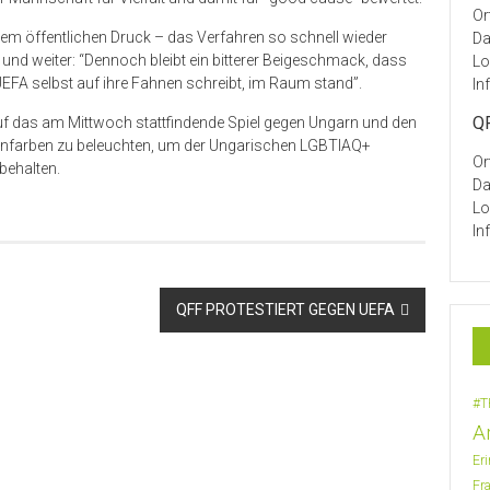
Or
 dem öffentlichen Druck – das Verfahren so schnell wieder
Da
 und weiter: “Dennoch bleibt ein bitterer Beigeschmack, dass
Lo
EFA selbst auf ihre Fahnen schreibt, im Raum stand”.
In
QF
auf das am Mittwoch stattfindende Spiel gegen Ungarn und den
nfarben zu beleuchten, um der Ungarischen LGBTIAQ+
Or
behalten.
Da
Lo
In
QFF PROTESTIERT GEGEN UEFA
#T
A
Er
Fr