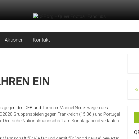
Aktionen
Kontakt
AHREN EIN
Se
ns gegen den DFB und Torhüter Manuel Neuer wegen des
O2020 Gruppenspielen gegen Frankreich (15.06.) und Portugal
ie die Deutsche Nationalmannschaft am Sonntagabend verlauten
Q
 Mannschaft für Vielfalt und damit für “good cause” bewertet.