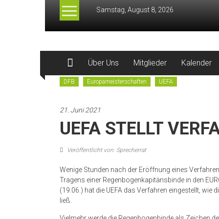
Zum
Samstag, August 8, 2026
Inhalt
springen
QFF.org
Über Uns
Mitglieder
Kalender
–
DFB
Europameisterschaften
UEFA
Queer
Football
21. Juni 2021
Fanclubs
UEFA STELLT VERF
Veröffentlicht von: Sprecherrat
Wenige Stunden nach der Eröffnung eines Verfahre
Tragens einer Regenbogenkapitänsbinde in den EUR
(19.06.) hat die UEFA das Verfahren eingestellt, w
ließ.
Vielmehr werde die Regenbogenbinde als Zeichen der