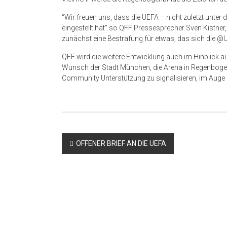
“Wir freuen uns, dass die UEFA – nicht zuletzt unter
eingestellt hat” so QFF Pressesprecher Sven Kistner,
zunächst eine Bestrafung für etwas, das sich die @U
QFF wird die weitere Entwicklung auch im Hinblick 
Wunsch der Stadt München, die Arena in Regenboge
Community Unterstützung zu signalisieren, im Auge 
Beitragsnavigation
OFFENER BRIEF AN DIE UEFA