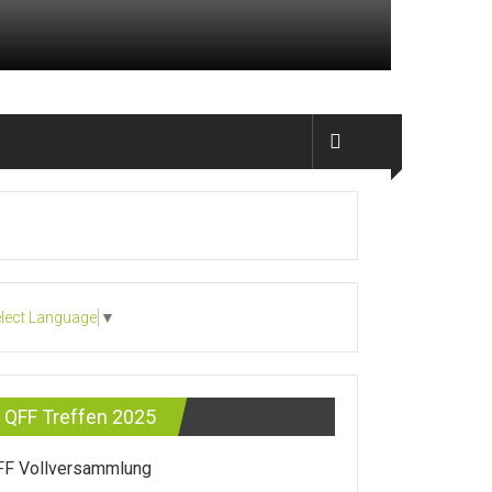
lect Language
▼
QFF Treffen 2025
FF Vollversammlung