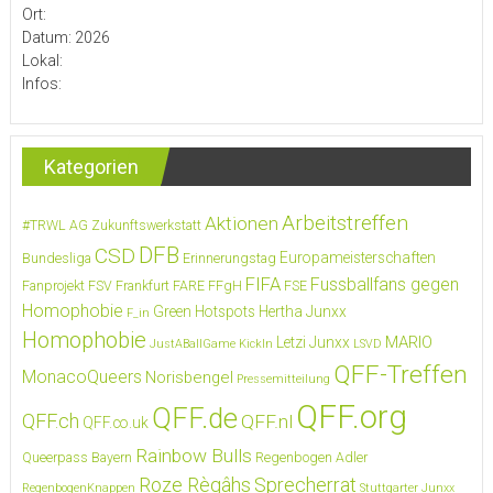
Ort:
Datum: 2026
Lokal:
Infos:
Kategorien
Arbeitstreffen
Aktionen
#TRWL
AG Zukunftswerkstatt
DFB
CSD
Europameisterschaften
Bundesliga
Erinnerungstag
FIFA
Fussballfans gegen
Fanprojekt FSV Frankfurt
FARE
FFgH
FSE
Homophobie
Green Hotspots
Hertha Junxx
F_in
Homophobie
MARIO
Letzi Junxx
JustABallGame
KickIn
LSVD
QFF-Treffen
MonacoQueers
Norisbengel
Pressemitteilung
QFF.org
QFF.de
QFF.ch
QFF.nl
QFF.co.uk
Rainbow Bulls
Queerpass Bayern
Regenbogen Adler
Roze Règâhs
Sprecherrat
RegenbogenKnappen
Stuttgarter Junxx