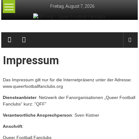
Zum
Freitag, August 7, 2026
Inhalt
springen
QFF.org
–
Queer
Impressum
Football
Fanclubs
Das Impressum gilt nur für die Internetpräsenz unter der Adresse:
www.queerfootballfanclubs.org
Diensteanbieter
: Netzwerk der Fanorganisationen „Queer Football
Fanclubs“ kurz: “QFF”
Verantwortliche Ansprechperson
: Sven Kistner
Anschrift
:
Queer Football Fanclubs