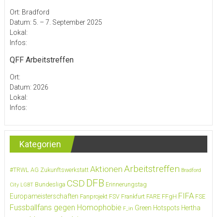
Ort: Bradford
Datum: 5. – 7. September 2025
Lokal:
Infos:
QFF Arbeitstreffen
Ort:
Datum: 2026
Lokal:
Infos:
Kategorien
Arbeitstreffen
Aktionen
#TRWL
AG Zukunftswerkstatt
Bradford
DFB
CSD
Bundesliga
Erinnerungstag
City LGBT
FIFA
Europameisterschaften
Fanprojekt FSV Frankfurt
FARE
FFgH
FSE
Fussballfans gegen Homophobie
Green Hotspots
Hertha
F_in