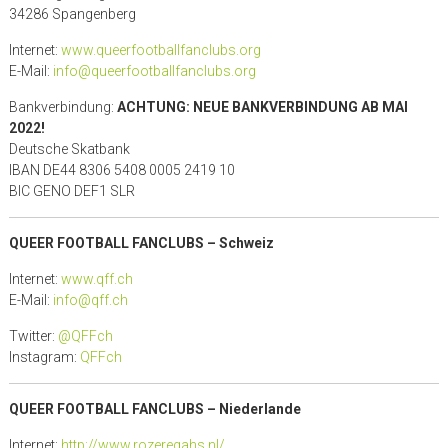
34286 Spangenberg
Internet:
www.queerfootballfanclubs.org
E-Mail:
info@queerfootballfanclubs.org
Bankverbindung:
ACHTUNG: NEUE BANKVERBINDUNG AB MAI
2022!
Deutsche Skatbank
IBAN DE44 8306 5408 0005 2419 10
BIC GENO DEF1 SLR
QUEER FOOTBALL FANCLUBS – Schweiz
Internet:
www.qff.ch
E-Mail:
info@qff.ch
Twitter:
@QFFch
Instagram:
QFFch
QUEER FOOTBALL FANCLUBS – Niederlande
Internet:
http://www.rozeregahs.nl/