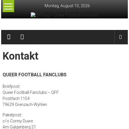
Zum
Montag, August 10, 2026
Inhalt
springen
QFF.org
–
Queer
Kontakt
Football
Fanclubs
QUEER FOOTBALL FANCLUBS
Briefpost:
Queer Football Fanclubs – QFF
Postfach 1154
79629 Grenzach-Wyhlen
Paketpost:
c/o Conny Duwe
Am Galgenberg 21