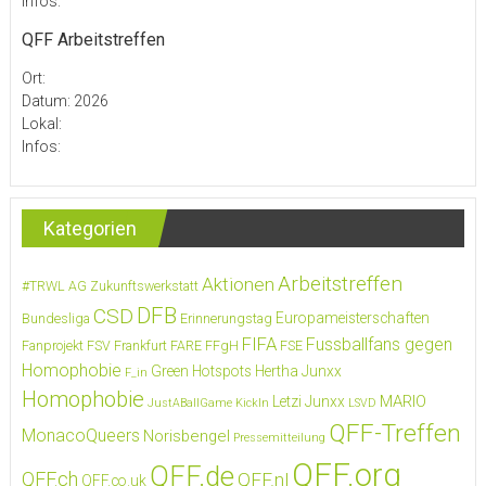
Infos:
QFF Arbeitstreffen
Ort:
Datum: 2026
Lokal:
Infos:
Kategorien
Arbeitstreffen
Aktionen
#TRWL
AG Zukunftswerkstatt
DFB
CSD
Europameisterschaften
Bundesliga
Erinnerungstag
FIFA
Fussballfans gegen
Fanprojekt FSV Frankfurt
FARE
FFgH
FSE
Homophobie
Green Hotspots
Hertha Junxx
F_in
Homophobie
MARIO
Letzi Junxx
JustABallGame
KickIn
LSVD
QFF-Treffen
MonacoQueers
Norisbengel
Pressemitteilung
QFF.org
QFF.de
QFF.ch
QFF.nl
QFF.co.uk