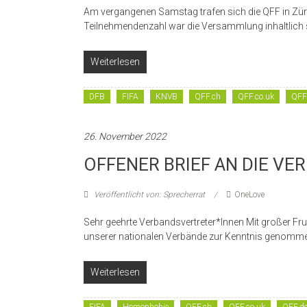
Am vergangenen Samstag trafen sich die QFF in Züri
Teilnehmendenzahl war die Versammlung inhaltlich 
Weiterlesen
DFB
FIFA
KNVB
QFF.ch
QFF.co.uk
QFF
26. November 2022
OFFENER BRIEF AN DIE VE
Veröffentlicht von: Sprecherrat
OneLove
Sehr geehrte Verbandsvertreter*Innen Mit großer Fr
unserer nationalen Verbände zur Kenntnis genomme
Weiterlesen
FIFA
Homophobie
QFF.ch
QFF.co.uk
QFF.d