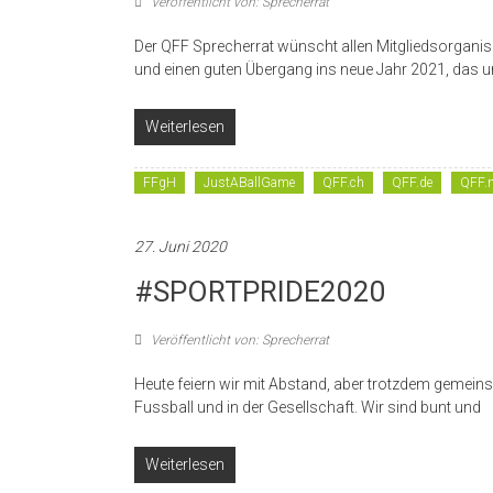
Veröffentlicht von: Sprecherrat
Der QFF Sprecherrat wünscht allen Mitgliedsorganis
und einen guten Übergang ins neue Jahr 2021, das un
Weiterlesen
FFgH
JustABallGame
QFF.ch
QFF.de
QFF.n
27. Juni 2020
#SPORTPRIDE2020
Veröffentlicht von: Sprecherrat
Heute feiern wir mit Abstand, aber trotzdem gemein
Fussball und in der Gesellschaft. Wir sind bunt und
Weiterlesen