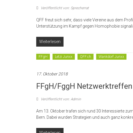
Veröffentlicht von: Sprecherrat
QFF freut sich sehr, dass viele Vereine aus dem Pro
Unterstützung im Kampf gegen Homophobie signalis
Weiterlesen
FFgH
Letzi Junxx
QFF.ch
Wankdorf Junxx
17. Oktober 2018
FFgH/FggH Netzwerktreffen 
Veröffentlicht von: Admin
Am 13. Oktober trafen sich rund 30 Interessierte z
Bern. Dabei wurden Strategien und auch ganz kon
Weiterlesen