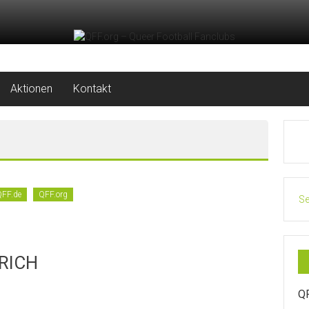
Aktionen
Kontakt
QFF.de
QFF.org
Se
RICH
Q