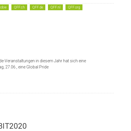
obie
QFF.ch
QFF.de
QFF.nl
QFF.org
e-Veranstaltungen in diesem Jahr hat sich eine
g, 27.06., eine Global Pride
BIT2020