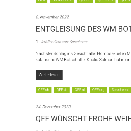
8. November 2022
ENTGLEISUNG DES WM BO
Veröffentlicht von: Sprecherrat
Nächster Schlag ins Gesicht aller Homosexuellen 
katarische WM Botschafter Khalid Salman hat in ei
Weiterlesen
QFF.ch
QFF.de
QFF.nl
QFF.org
Sprecherrat
24. Dezember 2020
QFF WÜNSCHT FROHE WEI