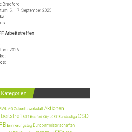
t: Bradford
tum: 5. – 7. September 2025
kal:
fos:
F Arbeitstreffen
t:
tum: 2026
kal:
fos:
Kategorien
Aktionen
RWL
AG Zukunftswerkstatt
rbeitstreffen
CSD
Bundesliga
Bradford City LGBT
FB
Europameisterschaften
Erinnerungstag