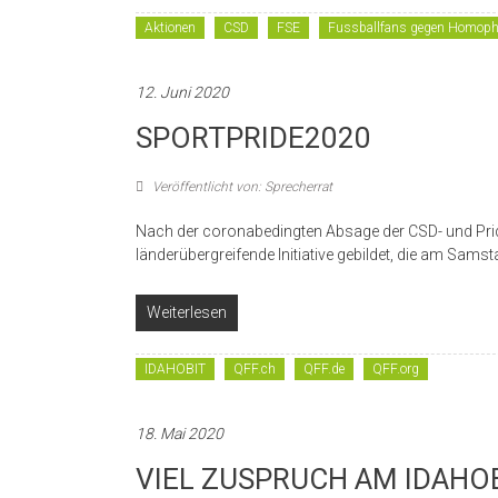
Aktionen
CSD
FSE
Fussballfans gegen Homoph
12. Juni 2020
SPORTPRIDE2020
Veröffentlicht von: Sprecherrat
Nach der coronabedingten Absage der CSD- und Prid
länderübergreifende Initiative gebildet, die am Samsta
Weiterlesen
IDAHOBIT
QFF.ch
QFF.de
QFF.org
18. Mai 2020
VIEL ZUSPRUCH AM IDAHO