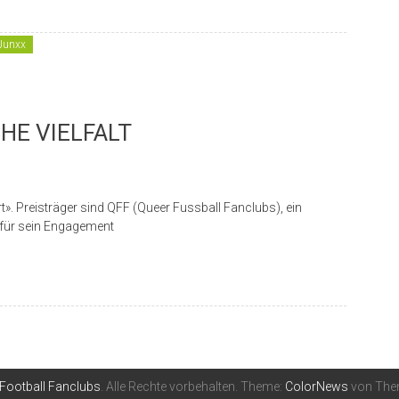
Junxx
HE VIELFALT
ort». Preisträger sind QFF (Queer Fussball Fanclubs), ein
für sein Engagement
 Football Fanclubs
. Alle Rechte vorbehalten. Theme:
ColorNews
von Them