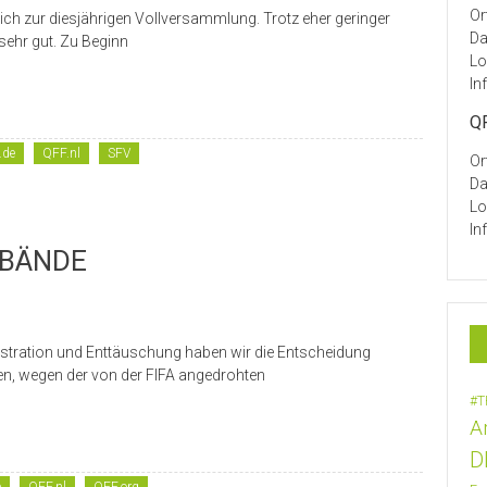
Or
ch zur diesjährigen Vollversammlung. Trotz eher geringer
Da
sehr gut. Zu Beginn
Lo
In
QF
.de
QFF.nl
SFV
Or
Da
Lo
In
RBÄNDE
ustration und Enttäuschung haben wir die Entscheidung
n, wegen der von der FIFA angedrohten
#T
A
D
e
QFF.nl
QFF.org