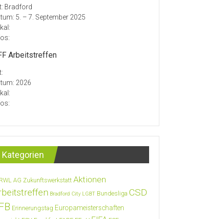
t: Bradford
tum: 5. – 7. September 2025
kal:
fos:
F Arbeitstreffen
t:
tum: 2026
kal:
fos:
Kategorien
Aktionen
RWL
AG Zukunftswerkstatt
rbeitstreffen
CSD
Bundesliga
Bradford City LGBT
FB
Europameisterschaften
Erinnerungstag