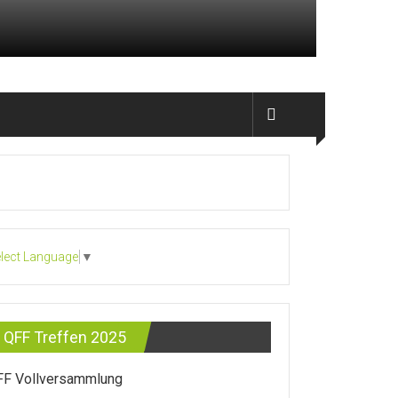
lect Language
▼
QFF Treffen 2025
FF Vollversammlung