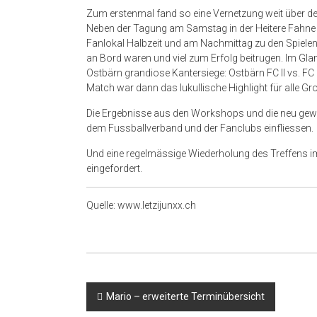
Zum erstenmal fand so eine Vernetzung weit über den
Neben der Tagung am Samstag in der Heitere Fahne
Fanlokal Halbzeit und am Nachmittag zu den Spielen
an Bord waren und viel zum Erfolg beitrugen. Im Gl
Ostbärn grandiose Kantersiege: Ostbärn FC II vs. FC B
Match war dann das lukullische Highlight für alle G
Die Ergebnisse aus den Workshops und die neu gewo
dem Fussballverband und der Fanclubs einfliessen.
Und eine regelmässige Wiederholung des Treffens i
eingefordert.
Quelle: www.letzijunxx.ch
Beitragsnavigation
Mario – erweiterte Terminübersicht