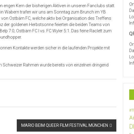
Or
 engen Kern der bisherigen Aktiven in unseren Fanclubs statt.
Da
 in Wabern trafen wir uns am Sonntag zum Brunch im YB
Lo
 von Ostbärn FC, welche aktiv bei Organisation des Treffens
In
anz der goldenen Herbstsonne feierten die beiden Teams von
elp 7:0; Ostbärn FC I vs. FC Wyler 5:1. Das feine Raclett zum
QF
roundhopper.
Or
nnen Kontakte werden sicher in die laufenden Projekte mit
Da
Lo
In
m Schweizer Rahmen wurde bereits von einzelnen dringend
#T
A
D
MARIO BEIM QUEER FILM FESTIVAL MÜNCHEN