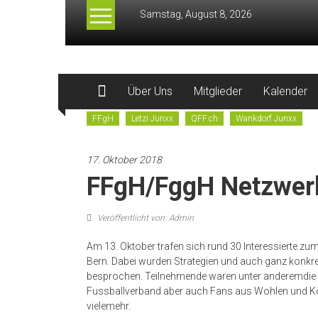
Zum
Samstag, August 8, 2026
Inhalt
springen
QFF.org
Über Uns
Mitglieder
Kalender
–
FFgH
Letzi Junxx
QFF.ch
Wankdorf Junxx
Queer
Football
17. Oktober 2018
Fanclubs
FFgH/FggH Netzwerk
Veröffentlicht von: Admin
Am 13. Oktober trafen sich rund 30 Interessierte z
Bern. Dabei wurden Strategien und auch ganz kon
besprochen. Teilnehmende waren unter anderemdie d
Fussballverband aber auch Fans aus Wohlen und Köl
vielemehr.