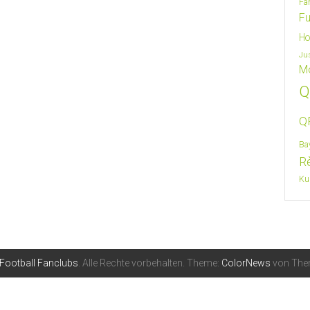
Fa
Fu
Ho
Ju
M
Q
QF
Ba
R
Ku
 Football Fanclubs
. Alle Rechte vorbehalten. Theme:
ColorNews
von Them