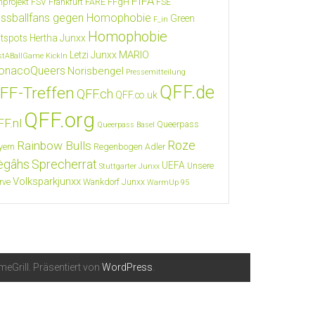
FIFA
nprojekt FSV Frankfurt
FARE
FFgH
FSE
ssballfans gegen Homophobie
Green
F_in
Homophobie
tspots
Hertha Junxx
MARIO
Letzi Junxx
stABallGame
KickIn
onacoQueers
Norisbengel
Pressemitteilung
QFF.de
FF-Treffen
QFF.ch
QFF.co.uk
QFF.org
F.nl
Queerpass
Queerpass Basel
Roze
Rainbow Bulls
yern
Regenbogen Adler
ègâhs
Sprecherrat
UEFA
Unsere
Stuttgarter Junxx
Volksparkjunxx
rve
Wankdorf Junxx
WarmUp 95
eGrill. Präsentiert von
WordPress
.