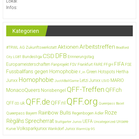
Lokal:
Infos:
Kategorien
Arbeitstreffen
Aktionen
#TRWL
AG Zukunftswerkstatt
Bradford
DFB
CSD
Bundesliga
Erinnerungstag
City LGBT
FIFA
Europameisterschaften
Fanprojekt FSV Frankfurt
FARE
FFgH
FSE
Fussballfans gegen Homophobie
Green Hotspots
Hertha
F_in
Homophobie
MARIO
Junxx
Letzi Junxx
JustABallGame
LSVD
QFF-Treffen
QFF.ch
MonacoQueers
Norisbengel
QFF.org
QFF.de
QFF.nl
QFF.co.uk
Queerpass Basel
Roze
Rainbow Bulls
Queerpass Bayern
Regenbogen Adler
Règâhs
Sprecherrat
UEFA
Unsere
Stuttgarter Junxx
Uncategorized
Volksparkjunxx
Kurve
Wankdorf Junxx
WarmUp 95