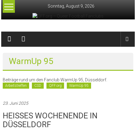
Zum
Sonntag, August 9, 2026
Inhalt
springen
QFF.org
–
Queer
WarmUp 95
Football
Fanclubs
Beiträge rund um den Fanclub WarmUp 95, Düsseldorf.
Arbeitstreffen
CSD
QFF.org
WarmUp 95
23. Juni 2025
HEISSES WOCHENENDE IN
DÜSSELDORF