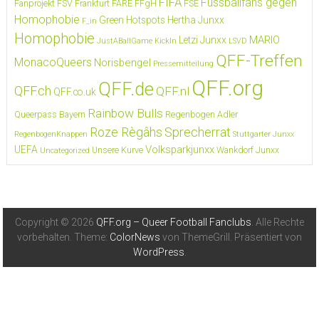
FIFA
Fussballfans gegen
Fanprojekt FSV Frankfurt
FARE
FFgH
FSE
Homophobie
Green Hotspots
Hertha Junxx
F_in
Homophobie
MARIO
Letzi Junxx
JustABallGame
KickIn
LSVD
QFF-Treffen
MonacoQueers
Norisbengel
Pressemitteilung
QFF.org
QFF.de
QFF.ch
QFF.nl
QFF.co.uk
Rainbow Bulls
Queerpass Bayern
Regenbogen Adler
Roze Règâhs
Sprecherrat
RegenbogenKnappen
Stuttgarter Junxx
Volksparkjunxx
UEFA
Unsere Kurve
Wankdorf Junxx
Uncategorized
Copyright © 2026
QFF.org – Queer Football Fanclubs
. Alle Rechte
vorbehalten. Theme:
ColorNews
von ThemeGrill. Präsentiert von
WordPress
.