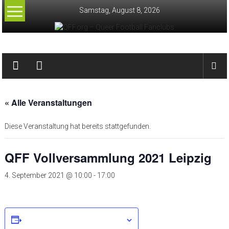
Zum
Samstag, August 8, 2026
Inhalt
springen
QFF.org
–
Queer
« Alle Veranstaltungen
Football
Diese Veranstaltung hat bereits stattgefunden.
Fanclubs
QFF Vollversammlung 2021 Leipzig
4. September 2021 @ 10:00
-
17:00
Zum Kalender hinzufügen