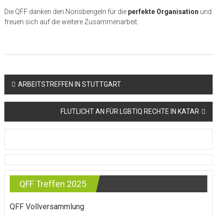
Die QFF danken den Norisbengeln für die
perfekte Organisation
und
freuen sich auf die weitere Zusammenarbeit.
Beitragsnavigation
ARBEITSTREFFEN IN STUTTGART
FLUTLICHT AN FÜR LGBTIQ RECHTE IN KATAR
QFF Treffen 2025
QFF Vollversammlung