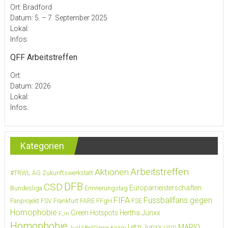
Ort: Bradford
Datum: 5. – 7. September 2025
Lokal:
Infos:
QFF Arbeitstreffen
Ort:
Datum: 2026
Lokal:
Infos:
Kategorien
Arbeitstreffen
Aktionen
#TRWL
AG Zukunftswerkstatt
DFB
CSD
Europameisterschaften
Bundesliga
Erinnerungstag
FIFA
Fussballfans gegen
Fanprojekt FSV Frankfurt
FARE
FFgH
FSE
Homophobie
Green Hotspots
Hertha Junxx
F_in
Homophobie
MARIO
Letzi Junxx
JustABallGame
KickIn
LSVD