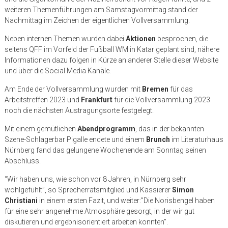
weiteren Themenführungen am Samstagvormittag stand der
Nachmittag im Zeichen der eigentlichen Vollversammlung.
Neben internen Themen wurden dabei
Aktionen
besprochen, die
seitens QFF im Vorfeld der Fußball WM in Katar geplant sind, nähere
Informationen dazu folgen in Kürze an anderer Stelle dieser Website
und über die Social Media Kanäle.
Am Ende der Vollversammlung wurden mit
Bremen
für das
Arbeitstreffen 2023 und
Frankfurt
für die Vollversammlung 2023
noch die nächsten Austragungsorte festgelegt.
Mit einem gemütlichen
Abendprogramm
, das in der bekannten
Szene-Schlagerbar Pigalle endete und einem
Brunch
im Literaturhaus
Nürnberg fand das gelungene Wochenende am Sonntag seinen
Abschluss.
“Wir haben uns, wie schon vor 8 Jahren, in Nürnberg sehr
wohlgefühlt”, so Sprecherratsmitglied und Kassierer
Simon
Christiani
in einem ersten Fazit, und weiter:”Die Norisbengel haben
für eine sehr angenehme Atmosphäre gesorgt, in der wir gut
diskutieren und ergebnisorientiert arbeiten konnten”.