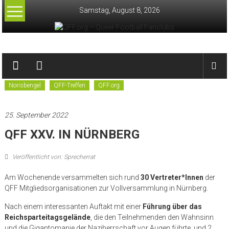
Zum
Samstag, August 8, 2026
Inhalt
springen
QFF.org
–
Norisbengel
QFF-Treffen
QFF.org
Queer
Football
25. September 2022
Fanclubs
QFF XXV. IN NÜRNBERG
Veröffentlicht von: Sprecherrat
Am Wochenende versammelten sich rund
30 Vertreter*Innen
der
QFF Mitgliedsorganisationen zur Vollversammlung in Nürnberg.
Nach einem interessanten Auftakt mit einer
Führung über das
Reichsparteitagsgelände
, die den Teilnehmenden den Wahnsinn
und die Gigantomanie der Naziherrschaft vor Augen führte, und 2