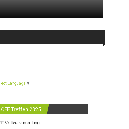
lect Language
▼
QFF Treffen 2025
FF Vollversammlung