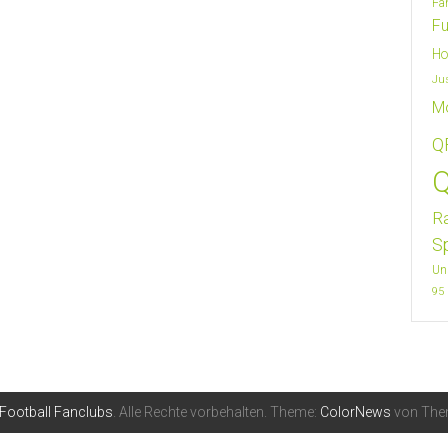
Fa
Fu
Ho
Ju
M
Q
Q
R
S
Un
95
 Football Fanclubs
. Alle Rechte vorbehalten. Theme:
ColorNews
von Them