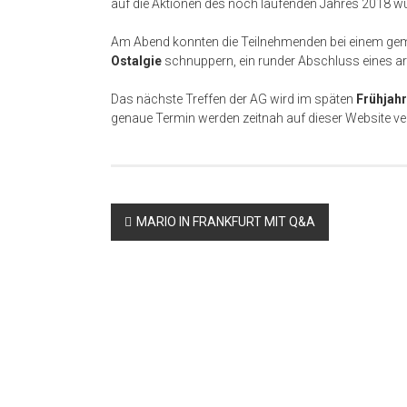
auf die Aktionen des noch laufenden Jahres 2018 w
Am Abend konnten die Teilnehmenden bei einem gem
Ostalgie
schnuppern, ein runder Abschluss eines ar
Das nächste Treffen der AG wird im späten
Frühjahr
genaue Termin werden zeitnah auf dieser Website ver
Beitragsnavigation
MARIO IN FRANKFURT MIT Q&A