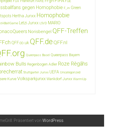
FIFA
nprojekt FSV Frankfurt
FARE
FFgH
FSE
ssballfans gegen Homophobie
Green
F_in
Homophobie
tspots
Hertha Junxx
MARIO
Letzi Junxx
stABallGame
LSVD
QFF-Treffen
onacoQueers
Norisbengel
QFF.de
FF.ch
QFF.nl
QFF.co.uk
FF.org
Queerpass Bayern
Queerpass Basel
Roze Règâhs
ainbow Bulls
Regenbogen Adler
precherrat
UEFA
Stuttgarter Junxx
Uncategorized
Volksparkjunxx
sere Kurve
Wankdorf Junxx
WarmUp
eGrill. Präsentiert von
WordPress
.