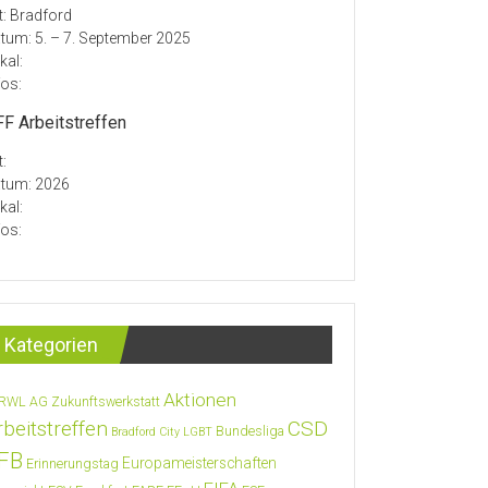
t: Bradford
tum: 5. – 7. September 2025
kal:
fos:
F Arbeitstreffen
t:
tum: 2026
kal:
fos:
Kategorien
Aktionen
RWL
AG Zukunftswerkstatt
rbeitstreffen
CSD
Bundesliga
Bradford City LGBT
FB
Europameisterschaften
Erinnerungstag