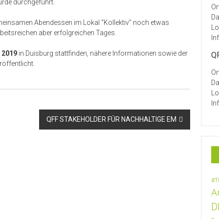
urde durchgeführt.
Or
Da
einsamen Abendessen im Lokal “Kollektiv” noch etwas
Lo
beitsreichen aber erfolgreichen Tages.
In
2019
in Duisburg stattfinden, nähere Informationen sowie der
QF
öffentlicht.
Or
Da
Lo
In
QFF STAKEHOLDER FÜR NACHHALTIGE EM
#T
A
D