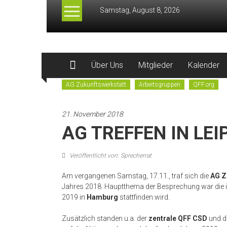
Zum
Samstag, August 8, 2026
Inhalt
springen
QFF.org
Über Uns
Mitglieder
Kalender
–
AG Zukunftswerkstatt
Arbeitsgruppen
QFF.org
Queer
Football
21. November 2018
Fanclubs
AG TREFFEN IN LEI
Veröffentlicht von: Sprecherrat
Am vergangenen Samstag, 17.11., traf sich die
AG
Z
Jahres 2018. Hauptthema der Besprechung war die i
2019 in
Hamburg
stattfinden wird.
Zusätzlich standen u.a. der
zentrale
QFF
CSD
und d