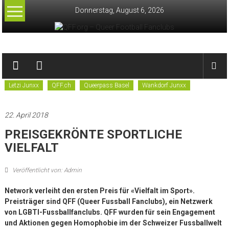
Zum
Donnerstag, August 6, 2026
Inhalt
springen
QFF.org
–
Letzi Junxx
QFF.ch
Queerpass Basel
Wankdorf Junxx
Queer
Football
22. April 2018
Fanclubs
PREISGEKRÖNTE SPORTLICHE
VIELFALT
Veröffentlicht von: Admin
Network verleiht den ersten Preis für «Vielfalt im Sport».
Preisträger sind QFF (Queer Fussball Fanclubs), ein Netzwerk
von LGBTI-Fussballfanclubs. QFF wurden für sein Engagement
und Aktionen gegen Homophobie im der Schweizer Fussballwelt