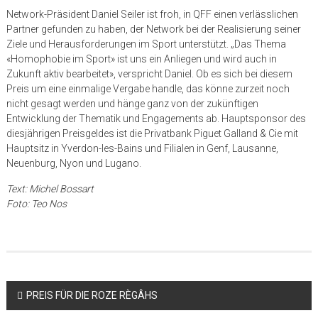
Network-Präsident Daniel Seiler ist froh, in QFF einen verlässlichen
Partner gefunden zu haben, der Network bei der Realisierung seiner
Ziele und Herausforderungen im Sport unterstützt. „Das Thema
«Homophobie im Sport» ist uns ein Anliegen und wird auch in
Zukunft aktiv bearbeitet», verspricht Daniel. Ob es sich bei diesem
Preis um eine einmalige Vergabe handle, das könne zurzeit noch
nicht gesagt werden und hänge ganz von der zukünftigen
Entwicklung der Thematik und Engagements ab. Hauptsponsor des
diesjährigen Preisgeldes ist die Privatbank Piguet Galland & Cie mit
Hauptsitz in Yverdon-les-Bains und Filialen in Genf, Lausanne,
Neuenburg, Nyon und Lugano.
Text: Michel Bossart
Foto: Teo Nos
Beitragsnavigation
PREIS FÜR DIE ROZE RÈGÂHS