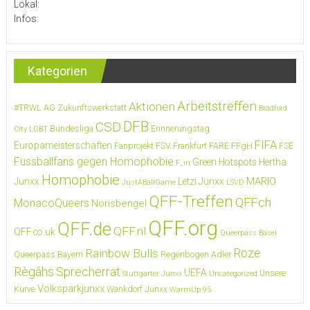
Lokal:
Infos:
Kategorien
Arbeitstreffen
Aktionen
#TRWL
AG Zukunftswerkstatt
Bradford
DFB
CSD
Bundesliga
Erinnerungstag
City LGBT
FIFA
Europameisterschaften
Fanprojekt FSV Frankfurt
FARE
FFgH
FSE
Fussballfans gegen Homophobie
Green Hotspots
Hertha
F_in
Homophobie
MARIO
Junxx
Letzi Junxx
JustABallGame
LSVD
QFF-Treffen
QFF.ch
MonacoQueers
Norisbengel
QFF.org
QFF.de
QFF.nl
QFF.co.uk
Queerpass Basel
Roze
Rainbow Bulls
Queerpass Bayern
Regenbogen Adler
Règâhs
Sprecherrat
UEFA
Unsere
Stuttgarter Junxx
Uncategorized
Volksparkjunxx
Kurve
Wankdorf Junxx
WarmUp 95