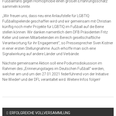
Fußballfans gegen Homophobie einen großen Erfahrungsschatz
sammeln konnte.
„Wir freuen uns, dass neu eine Anlaufstelle für LGBTIQ
Fußballspielende geschaffen wird und wir gemeinsam mit Christian
künftig noch mehr Projekte für LGBTIQ im Fußball auf die Beine
stellen können. Wir danken namentlich dem DFB Präsidenten Fritz
Keller und seinen Mitarbeitenden im Bereich gesellschaftliche
Verantwortung für ihr Engagement“, so Pressesprecher Sven Kistner
in einer ersten Stellungnahme. Auch erhoffe man sich eine
Signalwirkung auf andere Länder und Verbände.
Nächste gemeinsame Aktion soll eine Podiumsdiskussion im
Rahmen des „Erinnerungstages im Deutschen Fußball“ werden,
welcher am und um den 27.01.2021 federführend von der Initiative
Nie Wieder! und der DFL verantaltet wird. Weitere Infos folgen!
Beitragsnavigation
ERFOLGREICHE VOLLVERSAMMLUNG