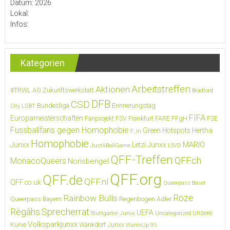
Datum: 2026
Lokal:
Infos:
Kategorien
Arbeitstreffen
Aktionen
#TRWL
AG Zukunftswerkstatt
Bradford
DFB
CSD
Bundesliga
Erinnerungstag
City LGBT
FIFA
Europameisterschaften
Fanprojekt FSV Frankfurt
FARE
FFgH
FSE
Fussballfans gegen Homophobie
Green Hotspots
Hertha
F_in
Homophobie
MARIO
Junxx
Letzi Junxx
JustABallGame
LSVD
QFF-Treffen
QFF.ch
MonacoQueers
Norisbengel
QFF.org
QFF.de
QFF.nl
QFF.co.uk
Queerpass Basel
Roze
Rainbow Bulls
Queerpass Bayern
Regenbogen Adler
Règâhs
Sprecherrat
UEFA
Unsere
Stuttgarter Junxx
Uncategorized
Volksparkjunxx
Kurve
Wankdorf Junxx
WarmUp 95