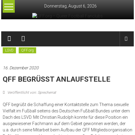
Zum
Donnerstag, August 6, 2026
Inhalt
springen
QFF.org
–
LSVD
QFF.org
Queer
Football
16. Dezember 2020
Fanclubs
QFF BEGRÜSST ANLAUFSTELLE
Veröffentlicht von: Sprecherrat
QFF begrüßt die Schaffung einer Kontaktstelle zum Thema sexuelle
Vielfalt im Fußball seitens des Deutschen Fußball Bundes unter dem
Dach des LSVD. Mit Christian Rudolph konnte für diese Position ein
ausgewiesener Fachmann auf dem Gebiet gewonnen werden, der
u.a. durch seine Mitarbeit beim Aufbau der QFF Mitgliedsorganisation