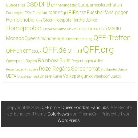
DFB
CSD
Europameisterschaften
Bundesliga
Erinnerungstag
FIFA
Fussballfans gegen
Fanprojekt FSV Frankfurt
FARE
FFgH
FSE
Homophobie
Green Hotspots
Hertha Junxx
F_in
Homophobie
MARIO
Letzi Junxx
JustABallGame
KickIn
LSVD
QFF-Treffen
MonacoQueers
Norisbengel
Pressemitteilung
QFF.org
QFF.de
QFF.ch
QFF.nl
QFF.co.uk
Rainbow Bulls
Queerpass Bayern
Regenbogen Adler
Roze Règâhs
Sprecherrat
RegenbogenKnappen
Stuttgarter Junxx
Volksparkjunxx
UEFA
Unsere Kurve
Wankdorf Junxx
Uncategorized
Copyright © 2026
QFF.org – Queer Football Fanclubs
. Alle Rechte
vorbehalten. Theme:
ColorNews
von ThemeGrill. Präsentiert von
WordPress
.