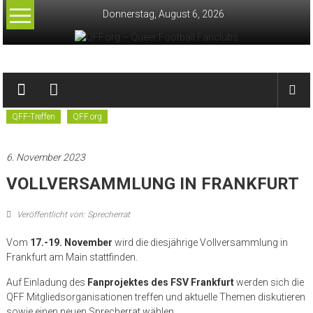
Zum
Donnerstag, August 6, 2026
Inhalt
springen
QFF.org
–
QFF-Treffen
QFF.org
Queer
Football
6. November 2023
Fanclubs
VOLLVERSAMMLUNG IN FRANKFURT
Veröffentlicht von: Sprecherrat
Vom
17.-19. November
wird die diesjährige Vollversammlung in
Frankfurt am Main stattfinden.
Auf Einladung des
Fanprojektes des FSV Frankfurt
werden sich die
QFF Mitgliedsorganisationen treffen und aktuelle Themen diskutieren
sowie einen neuen Sprecherrat wählen.