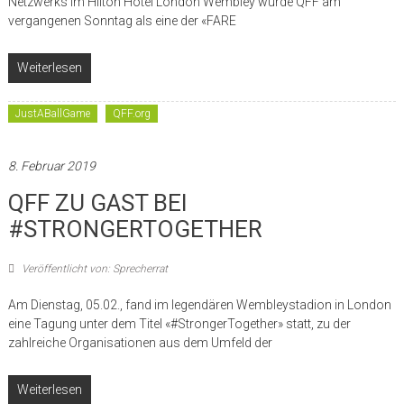
Netzwerks im Hilton Hotel London Wembley wurde QFF am
vergangenen Sonntag als eine der «FARE
Weiterlesen
JustABallGame
QFF.org
8. Februar 2019
QFF ZU GAST BEI
#STRONGERTOGETHER
Veröffentlicht von: Sprecherrat
Am Dienstag, 05.02., fand im legendären Wembleystadion in London
eine Tagung unter dem Titel «#StrongerTogether» statt, zu der
zahlreiche Organisationen aus dem Umfeld der
Weiterlesen