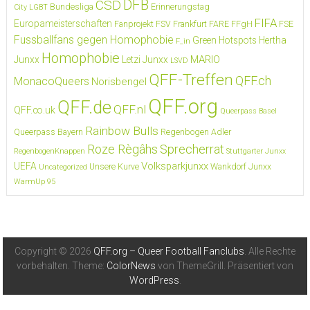
DFB
CSD
Bundesliga
Erinnerungstag
City LGBT
FIFA
Europameisterschaften
Fanprojekt FSV Frankfurt
FARE
FFgH
FSE
Fussballfans gegen Homophobie
Green Hotspots
Hertha
F_in
Homophobie
MARIO
Junxx
Letzi Junxx
LSVD
QFF-Treffen
QFF.ch
MonacoQueers
Norisbengel
QFF.org
QFF.de
QFF.nl
QFF.co.uk
Queerpass Basel
Rainbow Bulls
Queerpass Bayern
Regenbogen Adler
Roze Règâhs
Sprecherrat
RegenbogenKnappen
Stuttgarter Junxx
Volksparkjunxx
UEFA
Unsere Kurve
Wankdorf Junxx
Uncategorized
WarmUp 95
Copyright © 2026
QFF.org – Queer Football Fanclubs
. Alle Rechte
vorbehalten. Theme:
ColorNews
von ThemeGrill. Präsentiert von
WordPress
.