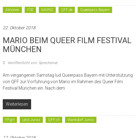
Aktionen
FSE
MARIO
QFF.de
Queerpass Bayern
22. Oktober 2018
MARIO BEIM QUEER FILM FESTIVAL
MÜNCHEN
Veröffentlicht von: Sprecherrat
Am vergangenen Samstag lud Queerpass Bayern mit Unterstützung
von QFF zur Vorführung von Mario im Rahmen des Queer Film
Festival München ein. Nach dem
Weiterlesen
FFgH
Letzi Junxx
QFF.ch
Wankdorf Junxx
17. Oktober 2018